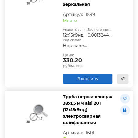
зеркальная
Артикул: 11599
Много
Аналог марки стали:
Вес погонного метра, т.:
12х15г9нд
0.0013244025
Вид сплава:
Нержавеющая сталь
Цена:
330.20
руб/м. пог.
В корзину
Труба нержавеющая
38х1,5 мм aisi 201
(12х15г9нд)
электросварная
шлифованная
Артикул: 11601