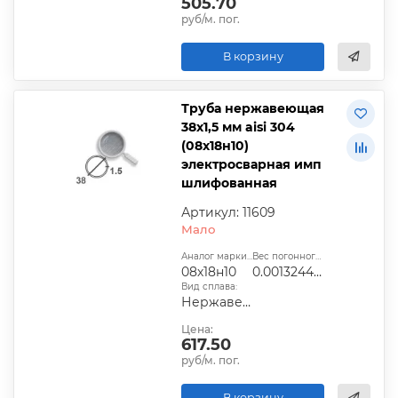
505.70
руб/м. пог.
В корзину
Труба нержавеющая
38х1,5 мм aisi 304
(08х18н10)
электросварная имп
шлифованная
Артикул: 11609
Мало
Аналог марки стали:
Вес погонного метра, т.:
08х18н10
0.0013244025
Вид сплава:
Нержавеющая сталь
Цена:
617.50
руб/м. пог.
В корзину