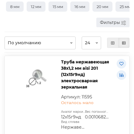
8 мм
12 мм
15 мм
16 мм
20 мм
25 мм
Фильтры
Труба нержавеющая
38х1,2 мм aisi 201
(12х15г9нд)
электросварная
зеркальная
Артикул: 11595
Осталось мало
Аналог марки стали:
Вес погонного метра, т.:
12х15г9нд
0.0010682304
Вид сплава:
Нержавеющая сталь