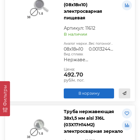
(08х18н10)
электросварная
пищевая
Артикул: 11612
В наличии
Аналог марки стали:
Вес погонного метра, т.:
08х18н10
0.0013244025
Вид сплава:
Нержавеющая сталь
Цена:
492.70
руб/м. пог.
Фильтры
В корзину
Труба нержавеющая
38х1,5 мм aisi 316L
(03X17H14М2)
электросварная зеркало