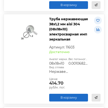
В корзину
Труба нержавеющая
38х1,2 мм aisi 304
(08х18н10)
электросварная имп
зеркальная
Артикул: 11603
Достаточно
Аналог марки стали:
Вес погонного метра, т.:
08х18н10
0.0010682304
Вид сплава:
Нержавеющая сталь
Цена:
414.70
руб/м. пог.
В корзину