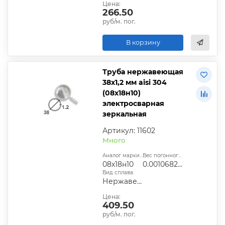
Цена:
266.50
руб/м. пог.
В корзину
Труба нержавеющая
38х1,2 мм aisi 304
(08х18н10)
электросварная
зеркальная
Артикул: 11602
Много
Аналог марки стали:
Вес погонного метра, т.:
08х18н10
0.0010682304
Вид сплава:
Нержавеющая сталь
Цена:
409.50
руб/м. пог.