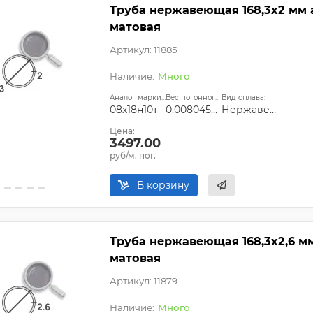
Труба нержавеющая 168,3х2 мм ai
матовая
Артикул: 11885
Много
Аналог марки стали:
Вес погонного метра, т.:
Вид сплава:
08х18н10т
0.008045594
Нержавеющая сталь
Цена:
3497.00
руб/м. пог.
В корзину
Труба нержавеющая 168,3х2,6 мм 
матовая
Артикул: 11879
Много