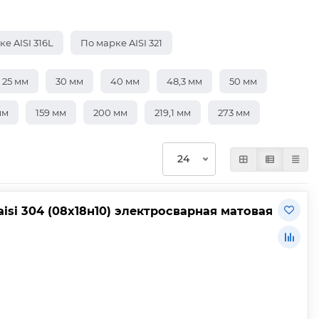
е AISI 316L
По марке AISI 321
25 мм
30 мм
40 мм
48,3 мм
50 мм
мм
159 мм
200 мм
219,1 мм
273 мм
isi 304 (08х18н10) электросварная матовая