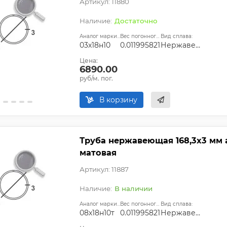
Артикул: 11880
Достаточно
Аналог марки стали:
Вес погонного метра, т.:
Вид сплава:
03х18н10
0.011995821
Нержавеющая сталь
Цена:
6890.00
руб/м. пог.
В корзину
Труба нержавеющая 168,3х3 мм ai
матовая
Артикул: 11887
В наличии
Аналог марки стали:
Вес погонного метра, т.:
Вид сплава:
08х18н10т
0.011995821
Нержавеющая сталь