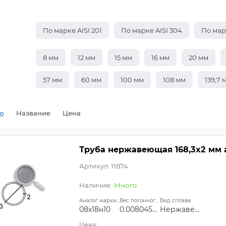
По марке AISI 201
По марке AISI 304
По марк
8 мм
12 мм
15 мм
16 мм
20 мм
57 мм
60 мм
100 мм
108 мм
139,7 
ю
Название
Цена
Труба нержавеющая 168,3х2 мм a
Артикул: 11874
Много
Аналог марки стали:
Вес погонного метра, т.:
Вид сплава:
08х18н10
0.008045594
Нержавеющая сталь
Цена: