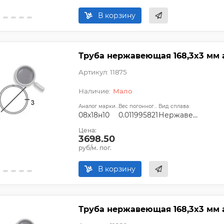
В корзину
Труба нержавеющая 168,3х3 мм a
Артикул: 11875
Мало
Аналог марки стали:
Вес погонного метра, т.:
Вид сплава:
08х18н10
0.011995821
Нержавеющая сталь
Цена:
3698.50
руб/м. пог.
В корзину
Труба нержавеющая 168,3х3 мм a