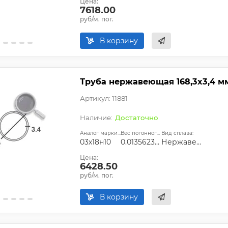
Цена:
7618.00
руб/м. пог.
В корзину
Труба нержавеющая 168,3х3,4 мм 
Артикул: 11881
Достаточно
Аналог марки стали:
Вес погонного метра, т.:
Вид сплава:
03х18н10
0.0135623654
Нержавеющая сталь
Цена:
6428.50
руб/м. пог.
В корзину