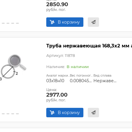
2850.90
руб/м. пог.
В корзину
Труба нержавеющая 168,3х2 мм a
Артикул: 11878
В наличии
Аналог марки стали:
Вес погонного метра, т.:
Вид сплава:
03х18н10
0.008045594
Нержавеющая сталь
Цена:
2977.00
руб/м. пог.
В корзину