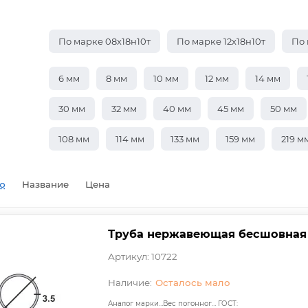
По марке 08х18н10т
По марке 12х18н10т
По 
6 мм
8 мм
10 мм
12 мм
14 мм
30 мм
32 мм
40 мм
45 мм
50 мм
108 мм
114 мм
133 мм
159 мм
219 м
ю
Название
Цена
Труба нержавеющая бесшовная 20
Артикул: 10722
Осталось мало
Аналог марки стали:
Вес погонного метра, т.:
ГОСТ: