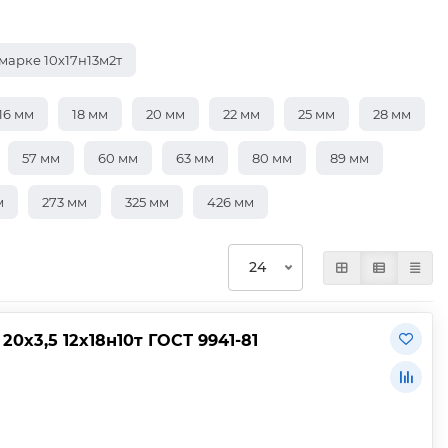
марке 10х17н13м2т
16 мм
18 мм
20 мм
22 мм
25 мм
28 мм
57 мм
60 мм
63 мм
80 мм
89 мм
м
273 мм
325 мм
426 мм
х3,5 12х18н10т ГОСТ 9941-81