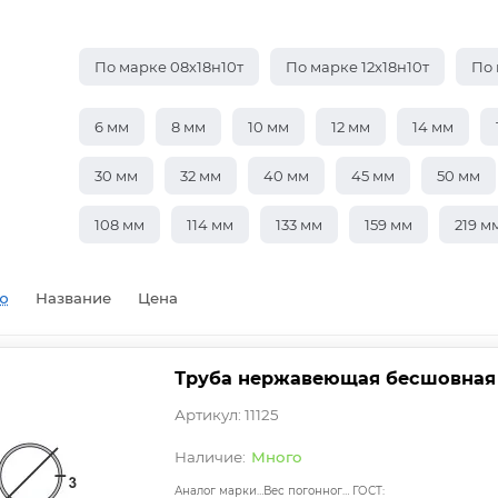
По марке 08х18н10т
По марке 12х18н10т
По 
6 мм
8 мм
10 мм
12 мм
14 мм
30 мм
32 мм
40 мм
45 мм
50 мм
108 мм
114 мм
133 мм
159 мм
219 м
ю
Название
Цена
Труба нержавеющая бесшовная 8
Артикул: 11125
Много
Аналог марки стали:
Вес погонного метра, т.:
ГОСТ: