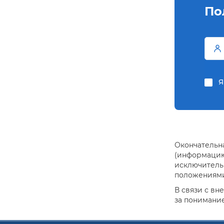
По
Я
Окончательна
(информацию 
исключитель
положениями 
В связи с вн
за понимание