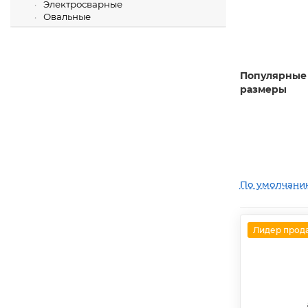
Электросварные
Овальные
Популярные
размеры
По умолчани
Лидер прод