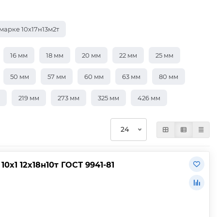
марке 10х17н13м2т
16 мм
18 мм
20 мм
22 мм
25 мм
50 мм
57 мм
60 мм
63 мм
80 мм
219 мм
273 мм
325 мм
426 мм
х1 12х18н10т ГОСТ 9941-81