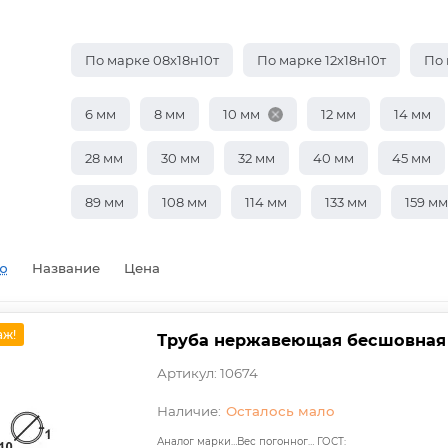
По марке 08х18н10т
По марке 12х18н10т
По 
6 мм
8 мм
10 мм
12 мм
14 мм
28 мм
30 мм
32 мм
40 мм
45 мм
89 мм
108 мм
114 мм
133 мм
159 мм
ю
Название
Цена
аж!
Труба нержавеющая бесшовная 10
Артикул: 10674
Осталось мало
Аналог марки стали:
Вес погонного метра, т.:
ГОСТ: