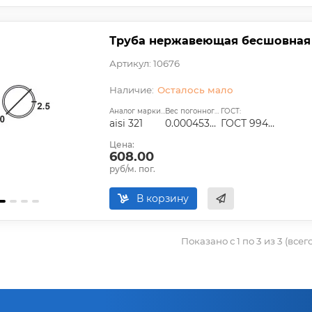
Труба нержавеющая бесшовная 10
Артикул: 10676
Осталось мало
Аналог марки стали:
Вес погонного метра, т.:
ГОСТ:
aisi 321
0.0004535625
ГОСТ 9940-81, ГОСТ 9941-81, ГОСТ 24030-80, ГОСТ 10498-82
Цена:
608.00
руб/м. пог.
В корзину
Показано с 1 по 3 из 3 (всег