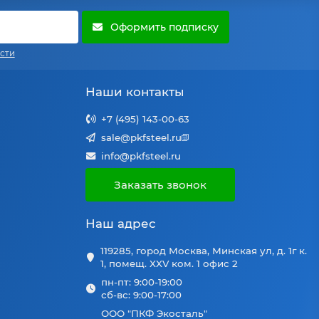
Оформить подписку
сти
Наши контакты
+7 (495) 143-00-63
sale@pkfsteel.ru
info@pkfsteel.ru
Заказать звонок
Наш адрес
119285, город Москва, Минская ул, д. 1г к.
1, помещ. XXV ком. 1 офис 2
пн-пт: 9:00-19:00
сб-вс: 9:00-17:00
ООО "ПКФ Экосталь"