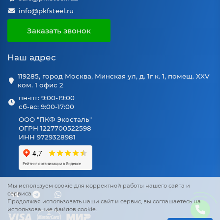
info@pkfsteel.ru
Заказать звонок
Наш адрес
119285, город Москва, Минская ул, д. 1г к. 1, помещ. XXV
ком. 1 офис 2
пн-пт: 9:00-19:00
сб-вс: 9:00-17:00
ООО "ПКФ Экосталь"
ОГРН 1227700522598
ИНН 9729328981
Мы используем cookie для корректной работы нашего сайта и
сервиса.
Продолжая использовать наши сайт и сервис, вы соглашаетесь на
использование файлов cookie.