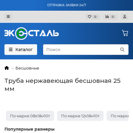
ОТПРАВКА ЗАЯВКИ 24/7
0
0
Каталог
Бесшовные
Труба нержавеющая бесшовная 25
мм
По марке 08х18н10т
По марке 12х18н10т
По марке 1
Популярные размеры