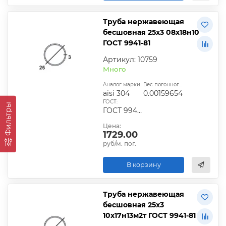
Труба нержавеющая
бесшовная 25х3 08х18н10
ГОСТ 9941-81
Артикул: 10759
Много
Аналог марки стали:
Вес погонного метра, т.:
aisi 304
0.00159654
ГОСТ:
Фильтры
ГОСТ 9940-81, ГОСТ 9941-81, ГОСТ 24030-80, ГОСТ 10498-82
Цена:
1729.00
руб/м. пог.
В корзину
Труба нержавеющая
бесшовная 25х3
10х17н13м2т ГОСТ 9941-81