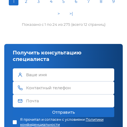
1
2
3
4
5
6
7
8
9
>
>|
Показано с 1 по 24 из 275 (всего 12 страниц)
Получить консультацию
специалиста
Отправить
Я прочитал и согласен с условиями
Политики
конфиденциальности