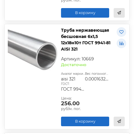
руб/м. пог.
В корзину
Труба нержавеющая
бесшовная 6х1,5
12х18н10т ГОСТ 9941-81
AISI 321
Артикул: 10669
Достаточно
Аналог марки стали:
Вес погонного метра, т.:
aisi 321
0.0001632825
ГОСТ:
ГОСТ 9940-81, ГОСТ 9941-81, ГОСТ 24030-80, ГОСТ 10498-82
Цена:
256.00
руб/м. пог.
В корзину