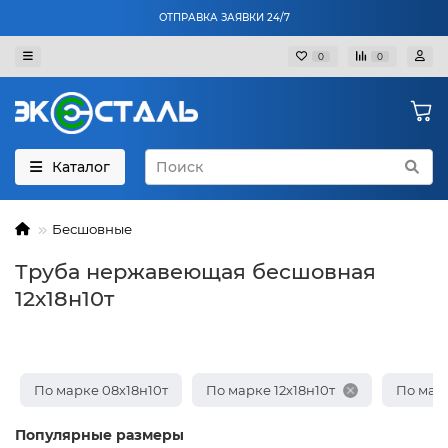
ОТПРАВКА ЗАЯВКИ 24/7
0
0
Каталог
Бесшовные
Труба нержавеющая бесшовная
12х18н10т
По марке 08х18н10т
По марке 12х18н10т
По марк
Популярные размеры