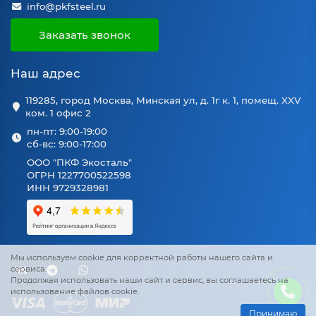
info@pkfsteel.ru
Заказать звонок
Наш адрес
119285, город Москва, Минская ул, д. 1г к. 1, помещ. XXV
ком. 1 офис 2
пн-пт: 9:00-19:00
сб-вс: 9:00-17:00
ООО "ПКФ Экосталь"
ОГРН 1227700522598
ИНН 9729328981
Мы используем cookie для корректной работы нашего сайта и
сервиса.
Продолжая использовать наши сайт и сервис, вы соглашаетесь на
использование файлов cookie.
Принимаю