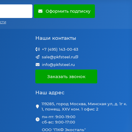
Оформить подписку
сти
Наши контакты
+7 (495) 143-00-63
sale@pkfsteel.ru
info@pkfsteel.ru
Заказать звонок
Наш адрес
119285, город Москва, Минская ул, д. 1г к.
1, помещ. XXV ком. 1 офис 2
пн-пт: 9:00-19:00
сб-вс: 9:00-17:00
ООО "ПКФ Экосталь"