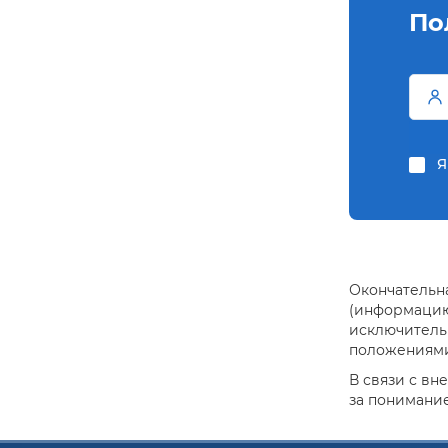
По
Я
Окончательна
(информацию 
исключитель
положениями 
В связи с вн
за понимание