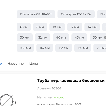
По марке 08х18н10т
По марке 12х18н10т
По 
6 мм
8 мм
10 мм
12 мм
14 мм
30 мм
32 мм
40 мм
45 мм
50 мм
108 мм
114 мм
133 мм
159 мм
219 м
ю
Название
Цена
Труба нержавеющая бесшовная 5
Артикул: 10964
Много
Аналог марки стали:
Вес погонного метра, т.:
ГОСТ: