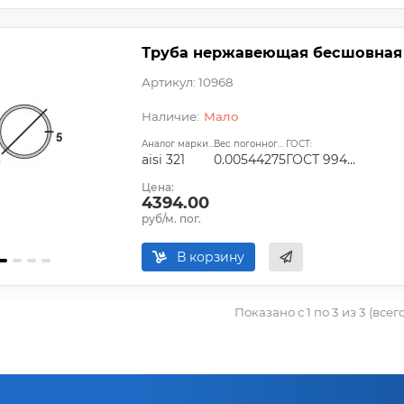
Труба нержавеющая бесшовная 5
Артикул: 10968
Мало
Аналог марки стали:
Вес погонного метра, т.:
ГОСТ:
aisi 321
0.00544275
ГОСТ 9940-81, ГОСТ 9941-81, ГОСТ 24030-80, ГОСТ 10498-82
Цена:
4394.00
руб/м. пог.
В корзину
Показано с 1 по 3 из 3 (всег