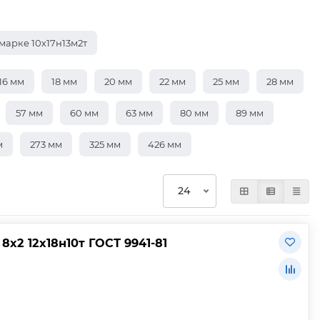
марке 10х17н13м2т
16 мм
18 мм
20 мм
22 мм
25 мм
28 мм
57 мм
60 мм
63 мм
80 мм
89 мм
м
273 мм
325 мм
426 мм
х2 12х18н10т ГОСТ 9941-81