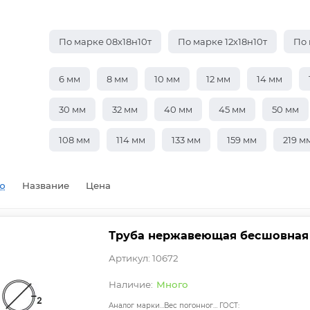
По марке 08х18н10т
По марке 12х18н10т
По 
6 мм
8 мм
10 мм
12 мм
14 мм
30 мм
32 мм
40 мм
45 мм
50 мм
108 мм
114 мм
133 мм
159 мм
219 м
ю
Название
Цена
Труба нержавеющая бесшовная 8
Артикул: 10672
Много
Аналог марки стали:
Вес погонного метра, т.:
ГОСТ: