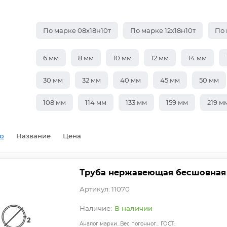
По марке 08х18н10т
По марке 12х18н10т
По 
6 мм
8 мм
10 мм
12 мм
14 мм
30 мм
32 мм
40 мм
45 мм
50 мм
108 мм
114 мм
133 мм
159 мм
219 м
ю
Название
Цена
Труба нержавеющая бесшовная 7
Артикул: 11070
В наличии
Аналог марки стали:
Вес погонного метра, т.:
ГОСТ: