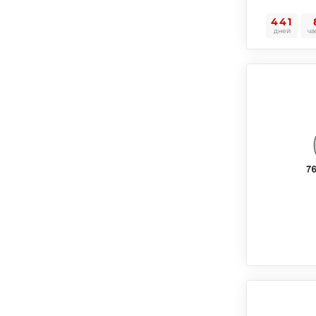
441
дней
ча