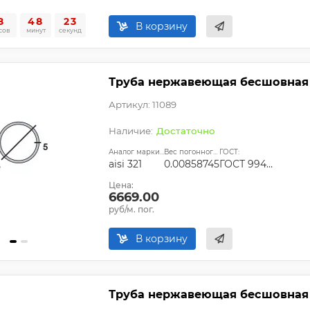
8
48
22
В корзину
сов
минут
секунд
Труба нержавеющая бесшовная 76
Артикул: 11089
Достаточно
Аналог марки стали:
Вес погонного метра, т.:
ГОСТ:
aisi 321
0.00858745
ГОСТ 9940-81, ГОСТ 9941-81, ГОСТ 24030-80, ГОСТ 10498-82
Цена:
6669.00
руб/м. пог.
В корзину
Труба нержавеющая бесшовная 76