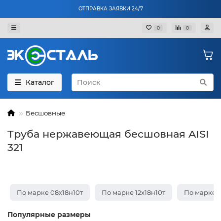
ОТПРАВКА ЗАЯВКИ 24/7
0
0
Каталог
Бесшовные
Труба нержавеющая бесшовная AISI
321
По марке 08х18н10т
По марке 12х18н10т
По марке 1
Популярные размеры