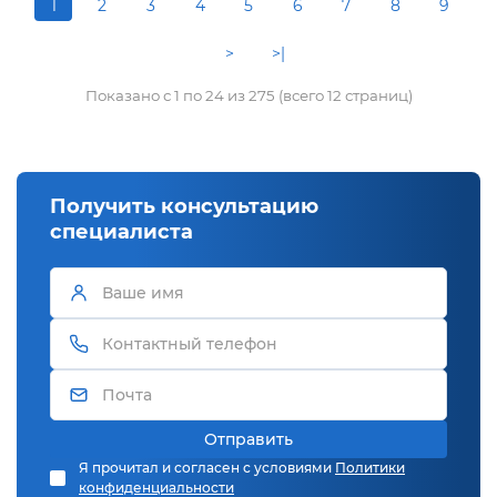
1
2
3
4
5
6
7
8
9
>
>|
Показано с 1 по 24 из 275 (всего 12 страниц)
Получить консультацию
специалиста
Отправить
Я прочитал и согласен с условиями
Политики
конфиденциальности