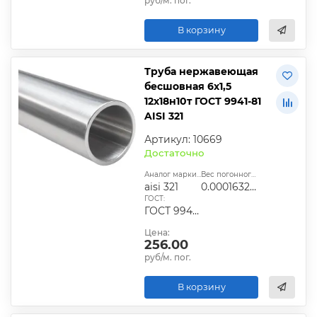
руб/м. пог.
В корзину
Труба нержавеющая
бесшовная 6х1,5
12х18н10т ГОСТ 9941-81
AISI 321
Артикул: 10669
Достаточно
Аналог марки стали:
Вес погонного метра, т.:
aisi 321
0.0001632825
ГОСТ:
ГОСТ 9940-81, ГОСТ 9941-81, ГОСТ 24030-80, ГОСТ 10498-82
Цена:
256.00
руб/м. пог.
В корзину