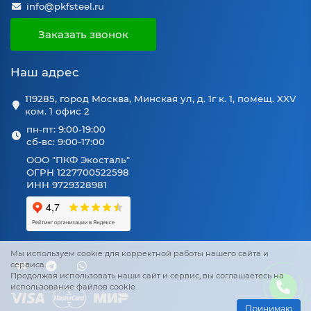
info@pkfsteel.ru
Заказать звонок
Наш адрес
119285, город Москва, Минская ул, д. 1г к. 1, помещ. XXV
ком. 1 офис 2
пн-пт: 9:00-19:00
сб-вс: 9:00-17:00
ООО "ПКФ Экосталь"
ОГРН 1227700522598
ИНН 9729328981
Мы используем cookie для корректной работы нашего сайта и
сервиса.
Продолжая использовать наши сайт и сервис, вы соглашаетесь на
использование файлов cookie.
Принимаю