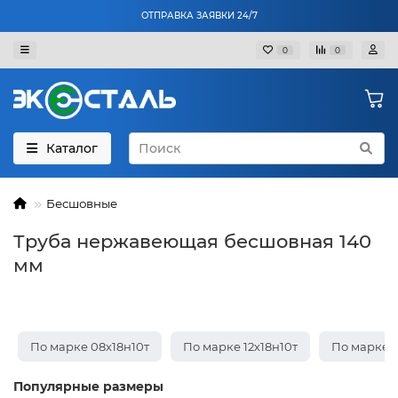
ОТПРАВКА ЗАЯВКИ 24/7
0
0
Каталог
Бесшовные
Труба нержавеющая бесшовная 140
мм
По марке 08х18н10т
По марке 12х18н10т
По марке 1
Популярные размеры