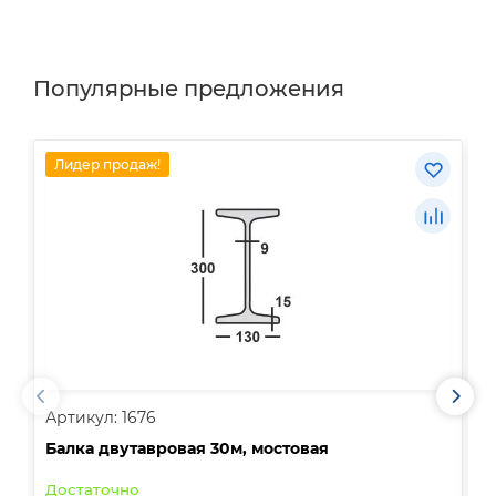
Популярные предложения
Лидер продаж!
Артикул: 1676
А
Балка двутавровая 30м, мостовая
О
Достаточно
В