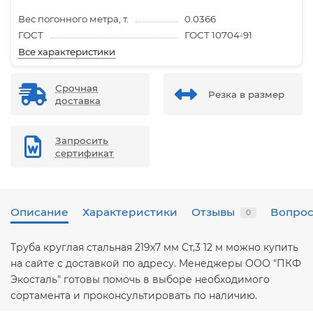
Вес погонного метра, т.
0.0366
ГОСТ
ГОСТ 10704-91
Все характеристики
Срочная
Резка в размер
доставка
Запросить
сертификат
Описание
Характеристики
Отзывы
Вопрос
0
Труба круглая стальная 219х7 мм Ст,3 12 м можно купить
на сайте с доставкой по адресу. Менеджеры ООО "ПКФ
Экосталь" готовы помочь в выборе необходимого
сортамента и проконсультировать по наличию.