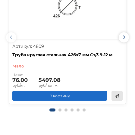
Артикул: 4809
А
Труба круглая стальная 426х7 мм Ст,3 9-12 м
Т
Мало
Цена:
Ц
76.00
5497.08
руб/кг.
руб/пог. м.
р
В корзину