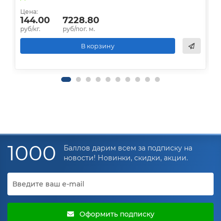
Цена:
Ц
144.00
7228.80
руб/кг.
руб/пог. м.
р
В корзину
1000
Баллов дарим всем за подписку на
новости! Новинки, скидки, акции.
Оформить подписку