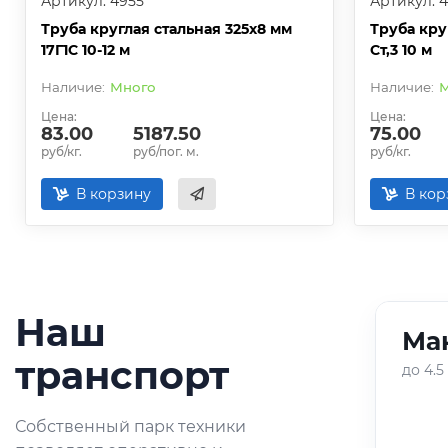
Артикул: 4955
Артикул: 
Труба круглая стальная 325х8 мм
Труба кру
17Г1С 10-12 м
Ст,3 10 м
Много
М
Цена:
Цена:
83.00
5187.50
75.00
руб/кг.
руб/пог. м.
руб/кг.
В корзину
В кор
Наш
Ман
01
/
05
транспорт
до 4.5
Оперативная доставка
Собственный парк техники
небольших партий