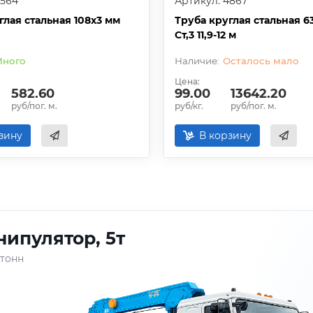
4564
Артикул: 4867
глая стальная 108х3 мм
Труба круглая стальная 6
Ст,3 11,9-12 м
ного
Осталось мало
Цена:
582.60
99.00
13642.20
руб/пог. м.
руб/кг.
руб/пог. м.
зину
В корзину
ипулятор, 5т
 тонн