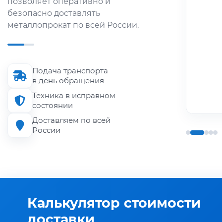
позволяет оперативно и
металлопроката по городу и
безопасно доставлять
области.
металлопрокат по всей России.
Длина кузова
до 6 м
Подача транспорта
Грузоподъёмность
в день обращения
до 1.5 т
Техника в исправном
состоянии
Доставляем по всей
России
Калькулятор стоимости
доставки