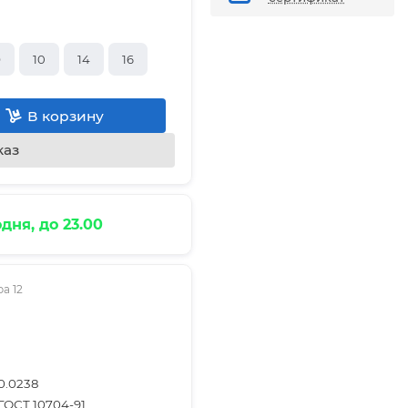
9
10
14
16
В корзину
каз
дня, до 23.00
а 12
0.0238
ГОСТ 10704-91