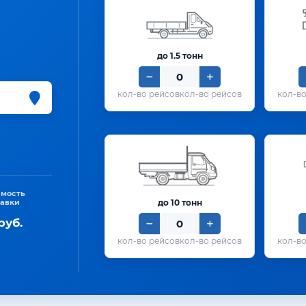
до 1.5 тонн
кол-во рейсов
имость
тавки
до 10 тонн
руб.
кол-во рейсов