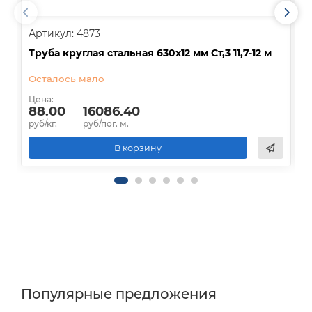
Артикул: 4873
А
Труба круглая стальная 630х12 мм Ст,3 11,7-12 м
Т
Осталось мало
Цена:
Ц
88.00
16086.40
руб/кг.
руб/пог. м.
р
В корзину
Популярные предложения