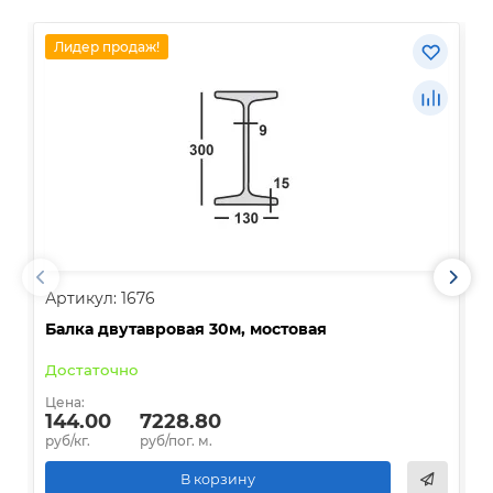
Лидер продаж!
Артикул: 1676
А
Балка двутавровая 30м, мостовая
О
Достаточно
В
Цена:
Ц
144.00
7228.80
руб/кг.
руб/пог. м.
р
В корзину