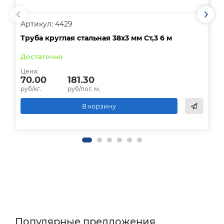
Артикул: 4429
А
Труба круглая стальная 38х3 мм Ст,3 6 м
Т
Достаточно
Д
Цена:
70.00
181.30
Ц
руб/кг.
руб/пог. м.
р
В корзину
Популярные предложения