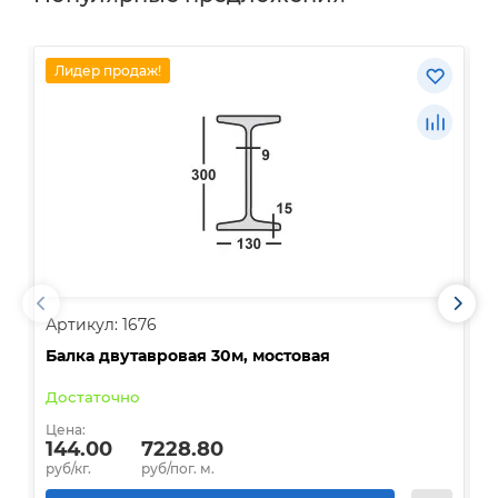
Лидер продаж!
Артикул: 1676
А
Балка двутавровая 30м, мостовая
О
Достаточно
В
Цена:
Ц
144.00
7228.80
руб/кг.
руб/пог. м.
р