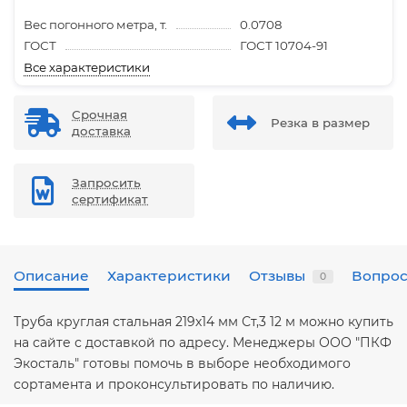
Вес погонного метра, т.
0.0708
ГОСТ
ГОСТ 10704-91
Все характеристики
Срочная
Резка в размер
доставка
Запросить
сертификат
Описание
Характеристики
Отзывы
Вопрос
0
Труба круглая стальная 219х14 мм Ст,3 12 м можно купить
на сайте с доставкой по адресу. Менеджеры ООО "ПКФ
Экосталь" готовы помочь в выборе необходимого
сортамента и проконсультировать по наличию.