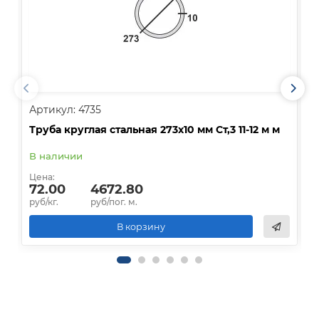
Артикул: 4735
А
Труба круглая стальная 273х10 мм Ст,3 11-12 м м
Т
В наличии
О
Цена:
Ц
72.00
4672.80
руб/кг.
руб/пог. м.
р
В корзину