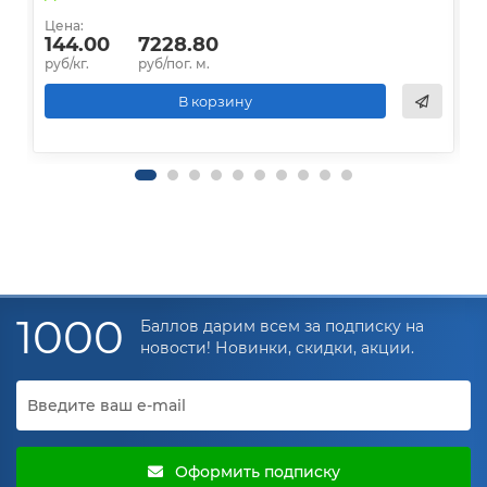
Цена:
Ц
144.00
7228.80
руб/кг.
руб/пог. м.
р
В корзину
1000
Баллов дарим всем за подписку на
новости! Новинки, скидки, акции.
Оформить подписку