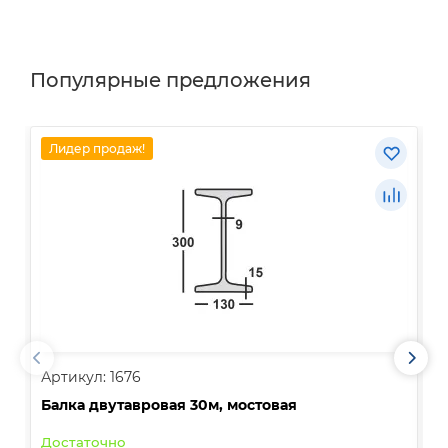
Популярные предложения
Лидер продаж!
Артикул: 1676
А
Балка двутавровая 30м, мостовая
О
Достаточно
В