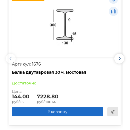
Артикул: 1676
А
Балка двутавровая 30м, мостовая
О
Достаточно
В
Цена:
Ц
144.00
7228.80
руб/кг.
руб/пог. м.
р
В корзину