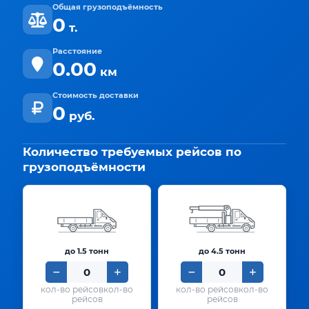
Общая грузоподъёмность
0
т.
Расстояние
0.00
км
Стоимость доставки
0
руб.
Количество требуемых рейсов по
грузоподъёмности
до 1.5 тонн
до 4.5 тонн
кол-во
кол-во
рейсов
рейсов