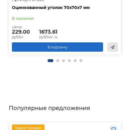
Оцинкованный уголок 70х70х7 мм
О
В наличии
В
Цена:
Ц
229.00
1673.61
руб/кг.
руб/пог. м.
р
В корзину
Популярные предложения
Лидер продаж!