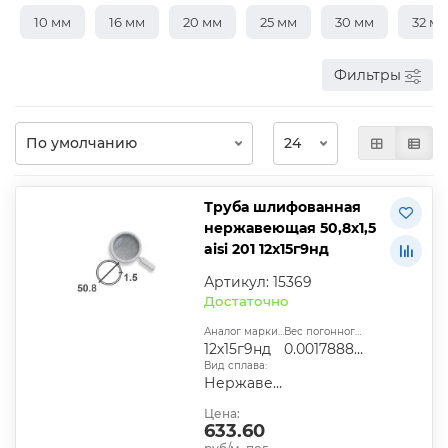
10 мм
16 мм
20 мм
25 мм
30 мм
32 м
Фильтры
Труба шлифованная
нержавеющая 50,8х1,5
aisi 201 12х15г9нд
Артикул: 15369
Достаточно
Аналог марки стали:
Вес погонного метра, т.:
12х15г9нд
0.0017888505
Вид сплава:
Нержавеющий
Цена:
633.60