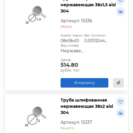
нержавеющая 38х1,5 aisi
304
Артикул: 15336
Мало
Аналог марки стали:
Вес погонного метра, т.:
08х18н10
0.0013244025
Вид сплава:
Нержавеющий
Цена:
514.80
руб/м. пог.
В корзину
Труба шлифованная
нержавеющая 38х2 aisi
304
Артикул: 15337
Много