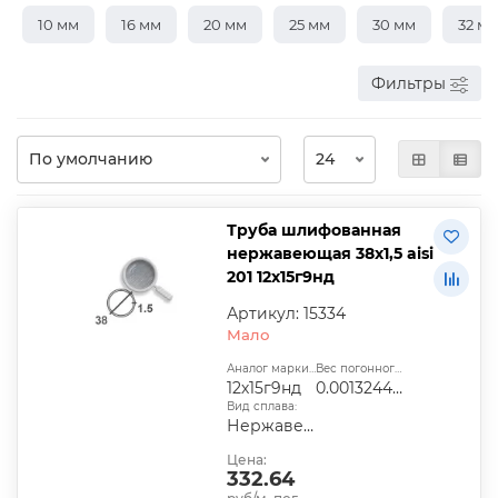
10 мм
16 мм
20 мм
25 мм
30 мм
32 м
Фильтры
Труба шлифованная
нержавеющая 38х1,5 aisi
201 12х15г9нд
Артикул: 15334
Мало
Аналог марки стали:
Вес погонного метра, т.:
12х15г9нд
0.0013244025
Вид сплава:
Нержавеющий
Цена:
332.64