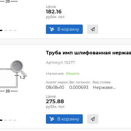
Цена:
182.16
руб/м. пог.
В корзину
Труба имп шлифованная нержаве
Артикул: 15277
Много
Аналог марки стали:
Вес погонного метра, т.:
Вид сплава:
08х18н10
0.000693
Нержавеющий
Цена:
275.88
руб/м. пог.
В корзину