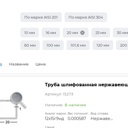
По марке AISI 201
По марке AISI 304
10 мм
16 мм
20 мм
25 мм
30 мм
60 мм
100 мм
101,6 мм
120 мм
200
ю
Название
Цена
Труба шлифованная нержавеющая
Артикул: 15273
В наличии
Аналог марки стали:
Вес погонного метра, т.:
Вид сплава:
12х15г9нд
0.000587
Нержавеющий
Цена: