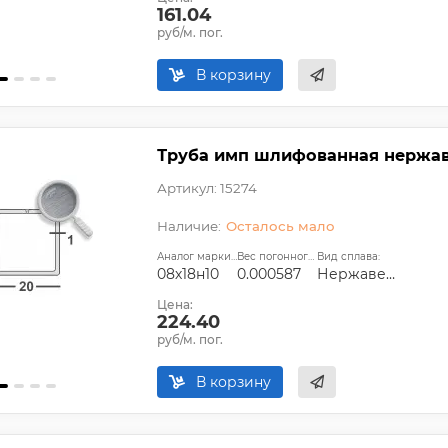
161.04
руб/м. пог.
В корзину
Труба имп шлифованная нержаве
Артикул: 15274
Осталось мало
Аналог марки стали:
Вес погонного метра, т.:
Вид сплава:
08х18н10
0.000587
Нержавеющий
Цена:
224.40
руб/м. пог.
В корзину