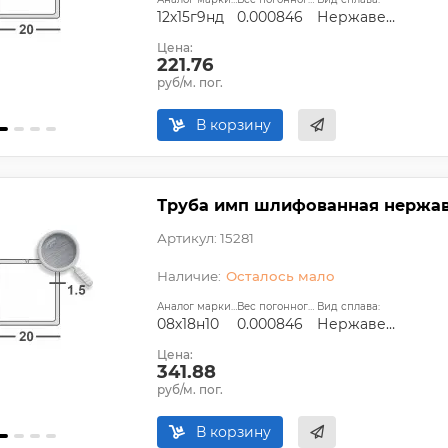
12х15г9нд
0.000846
Нержавеющий
Цена:
221.76
руб/м. пог.
В корзину
Труба имп шлифованная нержаве
Артикул: 15281
Осталось мало
Аналог марки стали:
Вес погонного метра, т.:
Вид сплава:
08х18н10
0.000846
Нержавеющий
Цена:
341.88
руб/м. пог.
В корзину