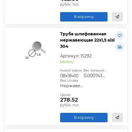
руб/м. пог.
В корзину
Труба шлифованная
нержавеющая 22х1,5 aisi
304
Артикул: 15292
Много
Аналог марки стали:
Вес погонного метра, т.:
08х18н10
0.0007438425
Вид сплава:
Нержавеющий
Цена:
278.52
руб/м. пог.
В корзину