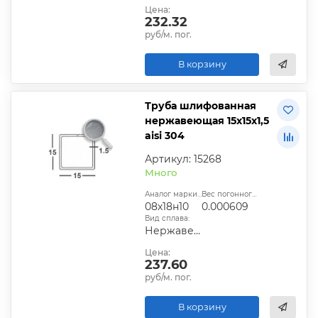
Цена:
232.32
руб/м. пог.
В корзину
Труба шлифованная
нержавеющая 15х15х1,5
aisi 304
Артикул: 15268
Много
Аналог марки стали:
Вес погонного метра, т.:
08х18н10
0.000609
Вид сплава:
Нержавеющий
Цена:
237.60
руб/м. пог.
В корзину