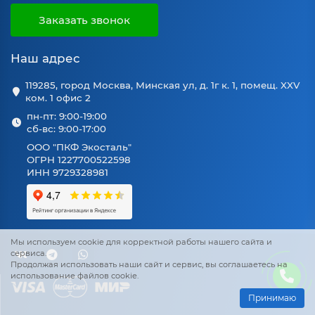
Заказать звонок
Наш адрес
119285, город Москва, Минская ул, д. 1г к. 1, помещ. XXV
ком. 1 офис 2
пн-пт: 9:00-19:00
сб-вс: 9:00-17:00
ООО "ПКФ Экосталь"
ОГРН 1227700522598
ИНН 9729328981
Мы используем cookie для корректной работы нашего сайта и
сервиса.
Продолжая использовать наши сайт и сервис, вы соглашаетесь на
использование файлов cookie.
Принимаю