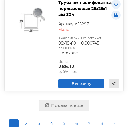
Труба имп шлифованная
нержавеющая 25х25х1
aisi 304
Артикул: 15297
Мало
Аналог марки стали:
Вес погонного метра, т.:
08х18н10
0.000745
Вид сплава:
Нержавеющий
Цена:
285.12
руб/м. пог.
В корзину
Показать еще
1
2
3
4
5
6
7
8
>