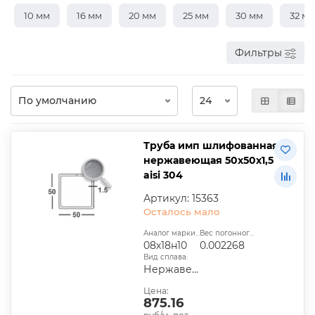
10 мм
16 мм
20 мм
25 мм
30 мм
32 м
Фильтры
Труба имп шлифованная
нержавеющая 50х50х1,5
aisi 304
Артикул: 15363
Осталось мало
Аналог марки стали:
Вес погонного метра, т.:
08х18н10
0.002268
Вид сплава:
Нержавеющий
Цена:
875.16