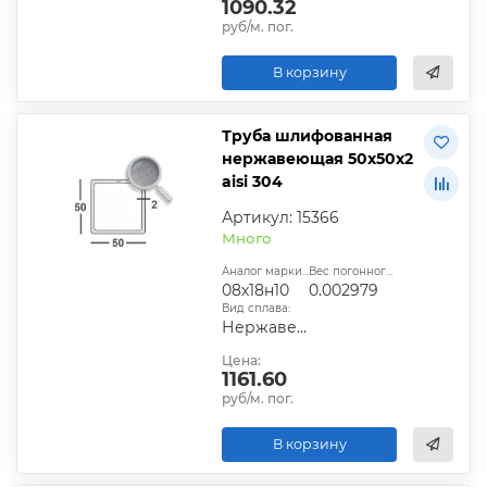
1090.32
руб/м. пог.
В корзину
Труба шлифованная
нержавеющая 50х50х2
aisi 304
Артикул: 15366
Много
Аналог марки стали:
Вес погонного метра, т.:
08х18н10
0.002979
Вид сплава:
Нержавеющий
Цена:
1161.60
руб/м. пог.
В корзину