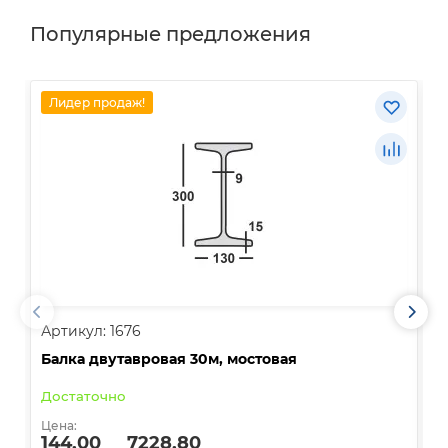
Популярные предложения
Лидер продаж!
Артикул: 1676
А
Балка двутавровая 30м, мостовая
О
Достаточно
В
Цена:
Ц
144.00
7228.80