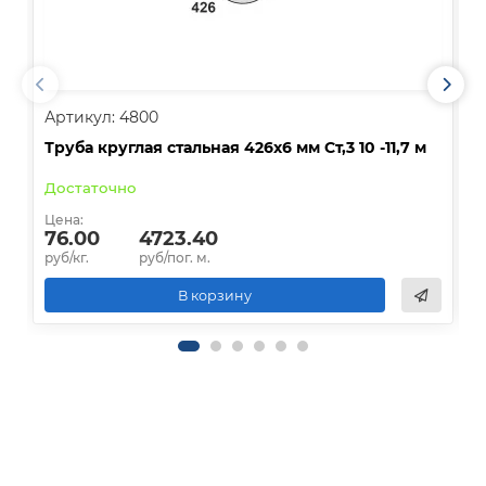
Артикул: 4800
А
Труба круглая стальная 426х6 мм Ст,3 10 -11,7 м
Т
Достаточно
О
Цена:
Ц
76.00
4723.40
руб/кг.
руб/пог. м.
р
В корзину