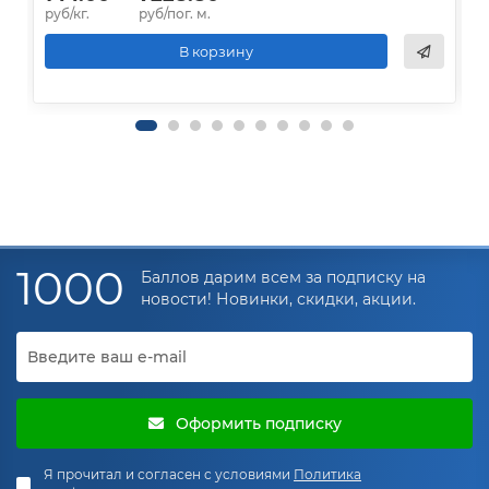
руб/кг.
руб/пог. м.
р
В корзину
1000
Баллов дарим всем за подписку на
новости! Новинки, скидки, акции.
Оформить подписку
Я прочитал и согласен с условиями
Политика