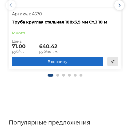
Артикул: 4570
А
Труба круглая стальная 108х3,5 мм Ст,3 10 м
Т
Много
Д
Цена:
Ц
71.00
640.42
руб/кг.
руб/пог. м.
р
В корзину
Популярные предложения