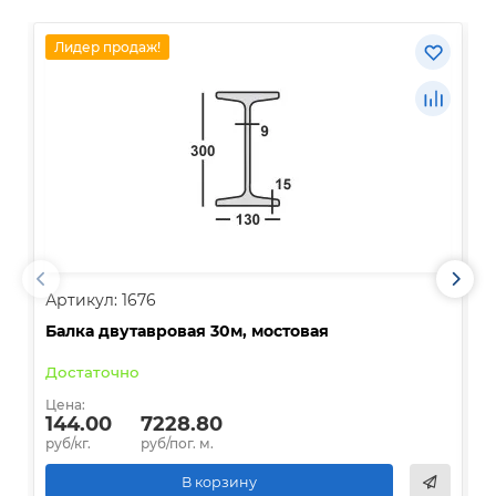
Лидер продаж!
Артикул: 1676
А
Балка двутавровая 30м, мостовая
О
Достаточно
В
Цена:
Ц
144.00
7228.80
руб/кг.
руб/пог. м.
р
В корзину