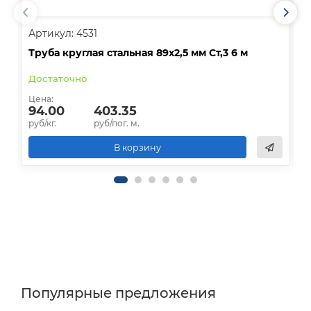
Артикул: 4531
А
Труба круглая стальная 89х2,5 мм Ст,3 6 м
Т
Достаточно
Д
Цена:
Ц
94.00
403.35
руб/кг.
руб/пог. м.
р
В корзину
Популярные предложения