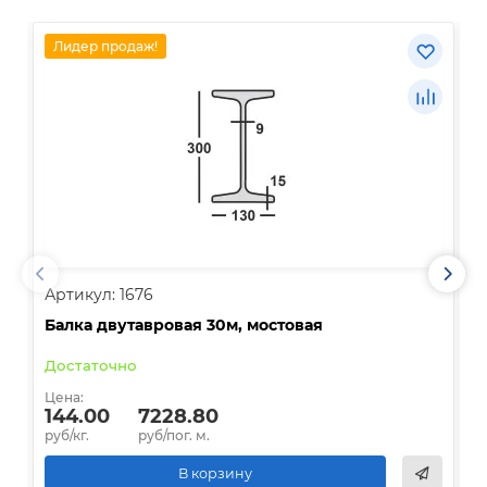
Лидер продаж!
Артикул: 1676
А
Балка двутавровая 30м, мостовая
О
Достаточно
В
Цена:
Ц
144.00
7228.80
руб/кг.
руб/пог. м.
р
В корзину