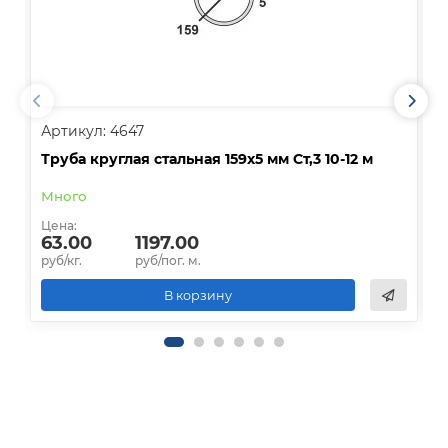
Артикул: 4647
А
Труба круглая стальная 159х5 мм Ст,3 10-12 м
Т
Много
Д
Цена:
Ц
63.00
1197.00
руб/кг.
руб/пог. м.
р
В корзину