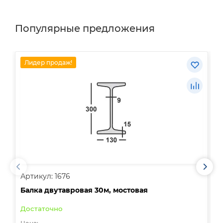
Популярные предложения
Лидер продаж!
Артикул: 1676
А
Балка двутавровая 30м, мостовая
О
Достаточно
В