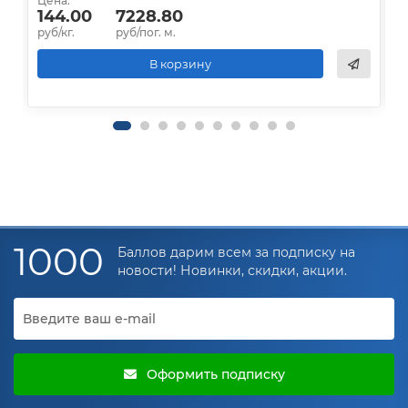
Цена:
Ц
144.00
7228.80
руб/кг.
руб/пог. м.
р
В корзину
1000
Баллов дарим всем за подписку на
новости! Новинки, скидки, акции.
Оформить подписку