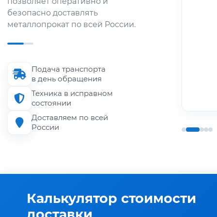
позволяет оперативно и
металлопроката по городу и
безопасно доставлять
области.
металлопрокат по всей России.
Длина кузова
до 6 м
Подача транспорта
Грузоподъёмность
в день обращения
до 1.5 т
Техника в исправном
состоянии
Доставляем по всей
России
Калькулятор стоимости
доставки