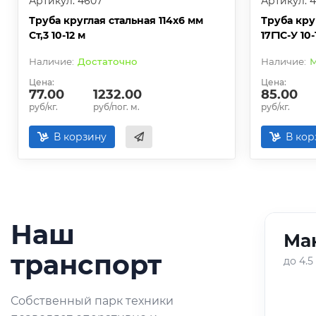
Артикул: 4607
Артикул: 
Труба круглая стальная 114х6 мм
Труба кру
Ст,3 10-12 м
17Г1С-У 10-
Достаточно
М
Цена:
Цена:
77.00
1232.00
85.00
руб/кг.
руб/пог. м.
руб/кг.
В корзину
В кор
Наш
Ман
01
/
05
транспорт
до 4.5
Оперативная доставка
Собственный парк техники
небольших партий