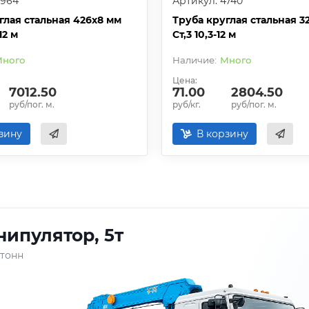
4964
Артикул: 4740
глая стальная 426х8 мм
Труба круглая стальная 3
12 м
Ст,3 10,3-12 м
ного
Много
Цена:
7012.50
71.00
2804.50
руб/пог. м.
руб/кг.
руб/пог. м.
зину
В корзину
ипулятор, 5т
 тонн