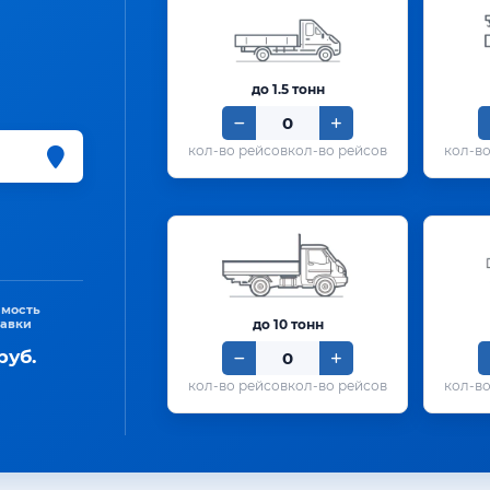
до 1.5 тонн
кол-во рейсов
имость
тавки
до 10 тонн
руб.
кол-во рейсов