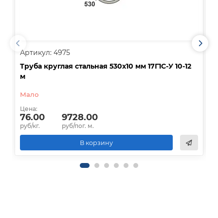
Артикул: 4975
А
Труба круглая стальная 530х10 мм 17Г1С-У 10-12
Т
м
Д
Мало
Ц
Цена:
76.00
9728.00
р
руб/кг.
руб/пог. м.
В корзину