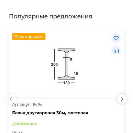
Популярные предложения
Лидер продаж!
Артикул: 1676
А
Балка двутавровая 30м, мостовая
О
Достаточно
В
Цена:
Ц