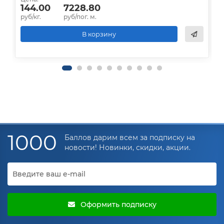
144.00
7228.80
руб/кг.
руб/пог. м.
р
В корзину
1000
Баллов дарим всем за подписку на
новости! Новинки, скидки, акции.
Оформить подписку