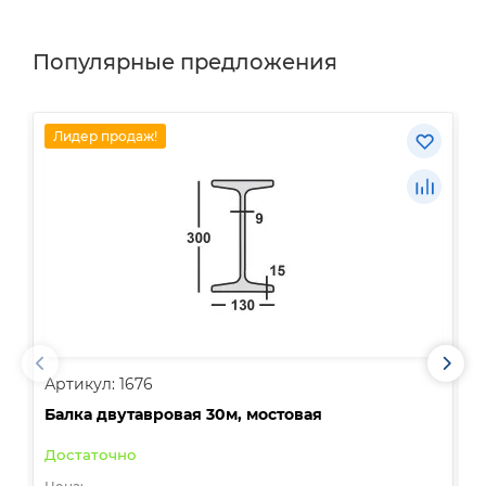
Популярные предложения
Лидер продаж!
Артикул: 1676
А
Балка двутавровая 30м, мостовая
О
Достаточно
В