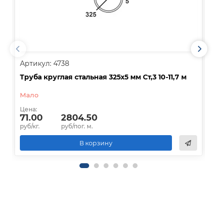
Артикул: 4738
А
Труба круглая стальная 325х5 мм Ст,3 10-11,7 м
Т
Мало
Цена:
Ц
71.00
2804.50
руб/кг.
руб/пог. м.
р
В корзину