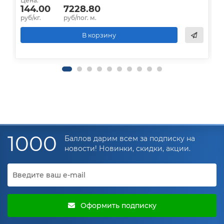
Цена:
Ц
144.00
7228.80
руб/кг.
руб/пог. м.
р
В корзину
1000
Баллов дарим всем за подписку на
новости! Новинки, скидки, акции.
Оформить подписку