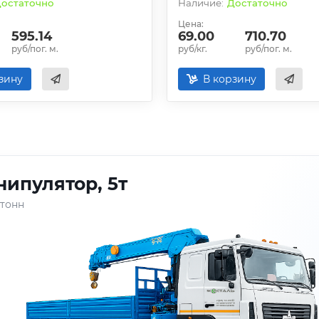
остаточно
Достаточно
Цена:
595.14
69.00
710.70
руб/пог. м.
руб/кг.
руб/пог. м.
зину
В корзину
ипулятор, 5т
 тонн