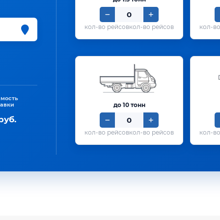
кол-во рейсов
имость
тавки
до 10 тонн
руб.
кол-во рейсов