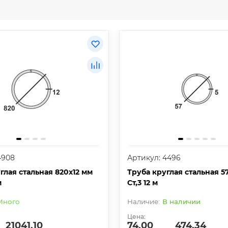
4908
Артикул: 4496
глая стальная 820х12 мм
Труба круглая стальная 5
м
Ст,3 12 м
Много
В наличии
Цена:
21041.10
74.00
474.34