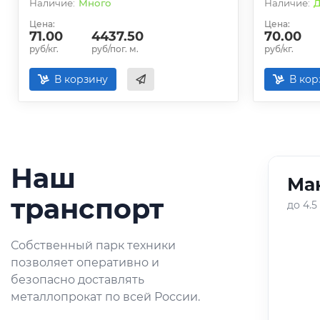
Много
Д
Цена:
Цена:
71.00
4437.50
70.00
руб/кг.
руб/пог. м.
руб/кг.
В корзину
В кор
Наш
Ман
01
/
05
транспорт
до 4.5
Оперативная доставка
Собственный парк техники
небольших партий
позволяет оперативно и
металлопроката по городу и
безопасно доставлять
области.
металлопрокат по всей России.