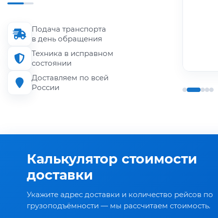
Длина кузова
до 6 м
Подача транспорта
Грузоподъёмность
в день обращения
до 1.5 т
Техника в исправном
состоянии
Доставляем по всей
России
Калькулятор стоимости
доставки
Укажите адрес доставки и количество рейсов по
грузоподъёмности — мы рассчитаем стоимость.