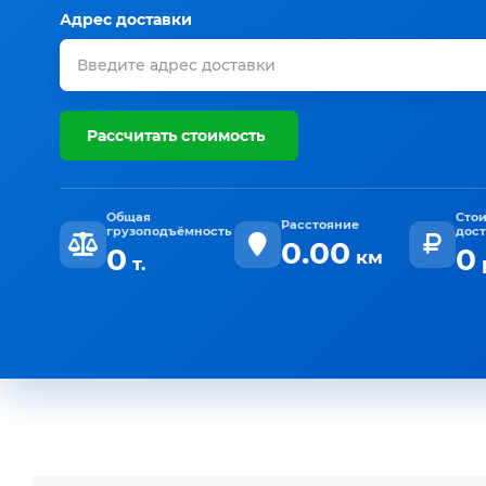
Адрес доставки
Рассчитать стоимость
Общая
Сто
Расстояние
грузоподъёмность
дос
0.00
0
0
км
т.