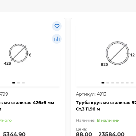
4799
Артикул: 4913
глая стальная 426х6 мм
Труба круглая стальная 9
м
Ст,3 11,96 м
Много
В наличии
Цена:
5344.90
88.00
23584.00