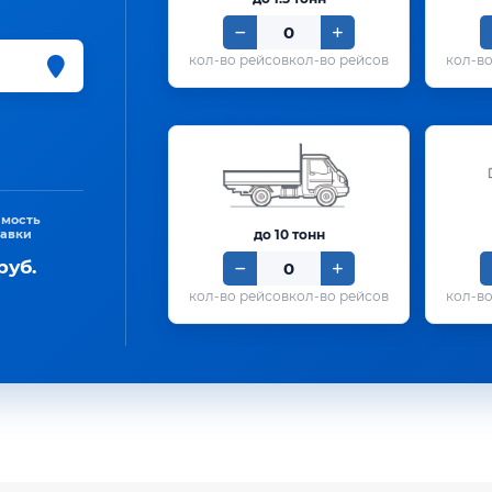
кол-во рейсов
имость
тавки
до 10 тонн
руб.
кол-во рейсов