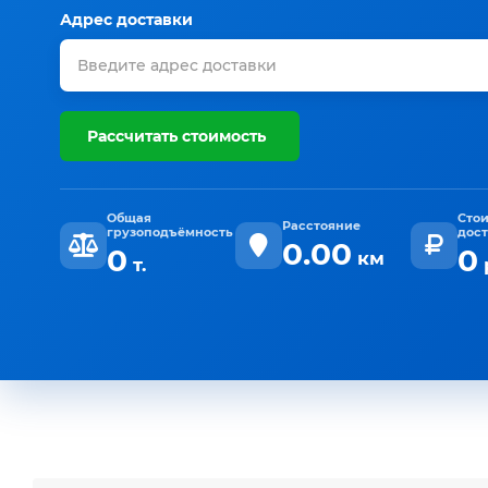
Адрес доставки
Рассчитать стоимость
Общая
Сто
Расстояние
грузоподъёмность
дос
0.00
0
0
км
т.