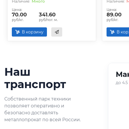
Много
Цена:
Цена:
70.00
341.60
89.00
руб/кг.
руб/пог. м.
руб/кг.
В корзину
В кор
Наш
Ман
01
/
05
транспорт
до 4.5
Оперативная доставка
Собственный парк техники
небольших партий
позволяет оперативно и
металлопроката по городу и
безопасно доставлять
области.
металлопрокат по всей России.