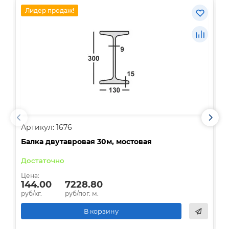
Лидер продаж!
Артикул: 1676
А
Балка двутавровая 30м, мостовая
О
Достаточно
В
Цена:
Ц
144.00
7228.80
руб/кг.
руб/пог. м.
р
В корзину