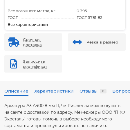
Вес погонного метра, кг
0.395
ГОСТ
ГОСТ 5781-82
Все характеристики
Срочная
Резка в размер
доставка
Запросить
сертификат
Описание
Характеристики
Отзывы
Вопрос
0
Арматура А3 А400 8 мм 11,7 м Рифлёная можно купить
на сайте с доставкой по адресу. Менеджеры ООО "ПКФ
Экосталь" готовы помочь в выборе необходимого
сортамента и проконсультировать по наличию.