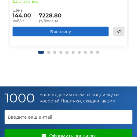
Достаточно
В
Цена:
Ц
144.00
7228.80
руб/кг.
руб/пог. м.
р
В корзину
1000
Баллов дарим всем за подписку на
новости! Новинки, скидки, акции.
Оформить подписку