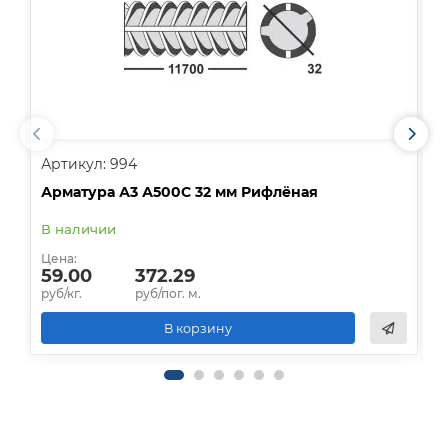
Артикул: 994
А
Арматура А3 А500С 32 мм Рифлёная
А
В наличии
В
Цена:
Ц
59.00
372.29
руб/кг.
руб/пог. м.
р
В корзину