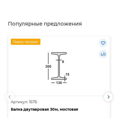
Популярные предложения
Лидер продаж!
Артикул: 1676
А
Балка двутавровая 30м, мостовая
О