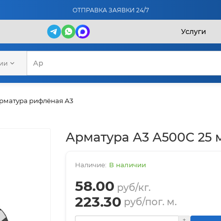
ОТПРАВКА ЗАЯВКИ 24/7
Услуги
рии
рматура рифлёная А3
Арматура А3 А500С 25
В наличии
58.00
руб/кг.
223.30
руб/пог. м.