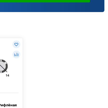
 Рифлёная