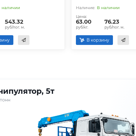
 наличии
В наличии
Цена:
543.32
63.00
76.23
руб/пог. м.
руб/кг.
руб/пог. м.
зину
В корзину
ипулятор, 5т
 тонн