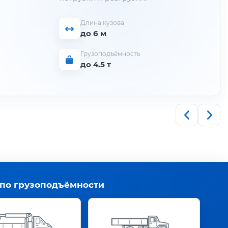
Длина кузова
до 6 м
Грузоподъёмность
до 4.5 т
 по грузоподъёмности