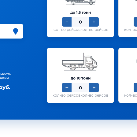
до 1.5 тонн
кол-во рейсов
имость
тавки
до 10 тонн
руб.
кол-во рейсов