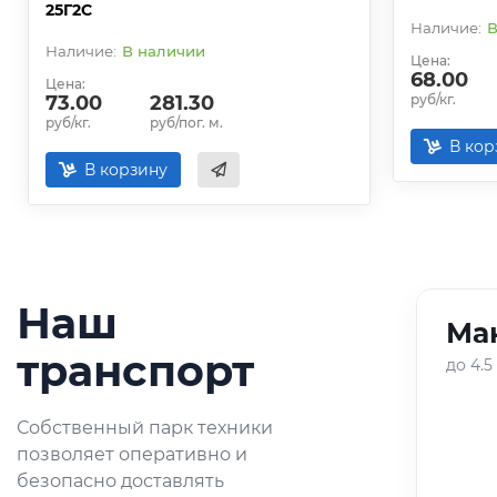
25Г2С
В
В наличии
Цена:
68.00
Цена:
73.00
281.30
руб/кг.
руб/кг.
руб/пог. м.
В кор
В корзину
Наш
Ман
01
/
05
транспорт
до 4.5
Оперативная доставка
Собственный парк техники
небольших партий
позволяет оперативно и
металлопроката по городу и
безопасно доставлять
области.