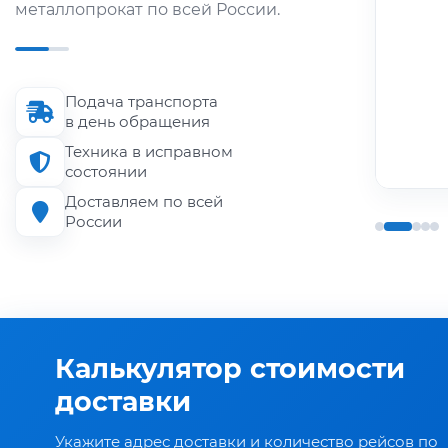
металлопрокат по всей России.
Длина кузова
до 6 м
Подача транспорта
Грузоподъёмность
в день обращения
до 1.5 т
Техника в исправном
состоянии
Доставляем по всей
России
Калькулятор стоимости
доставки
Укажите адрес доставки и количество рейсов по