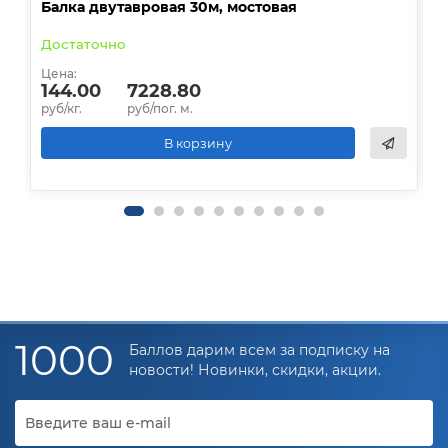
Балка двутавровая 30м, мостовая
О
Достаточно
В
Цена:
Ц
144.00
7228.80
руб/кг.
руб/пог. м.
р
В корзину
1000
Баллов дарим всем за подписку на
новости! Новинки, скидки, акции.