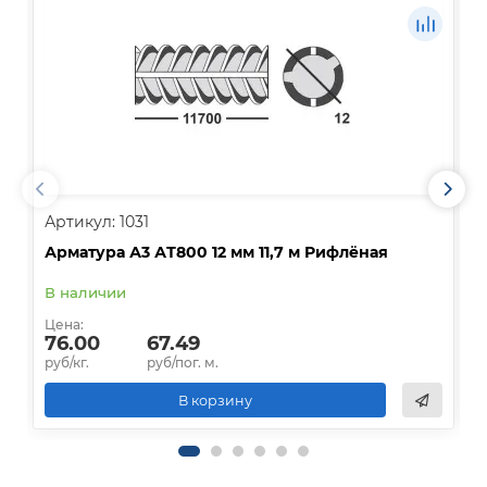
Артикул: 1031
А
Арматура А3 АТ800 12 мм 11,7 м Рифлёная
А
В наличии
В
Цена:
Ц
76.00
67.49
руб/кг.
руб/пог. м.
р
В корзину