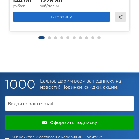
144.00
7228.80
руб/кг.
руб/пог. м.
р
В корзину
1000
Баллов дарим всем за подписку на
новости! Новинки, скидки, акции.
Оформить подписку
Я прочитал и согласен с условиями
Политика