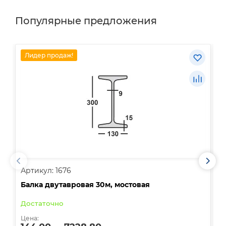
Популярные предложения
Лидер продаж!
Артикул: 1676
А
Балка двутавровая 30м, мостовая
О
Достаточно
В
Цена:
Ц