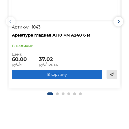
Артикул: 1043
А
Арматура гладкая А1 10 мм А240 6 м
А
В наличии
В
Цена:
Ц
60.00
37.02
руб/кг.
руб/пог. м.
р
В корзину