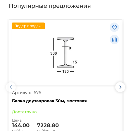
Популярные предложения
Лидер продаж!
Артикул: 1676
А
Балка двутавровая 30м, мостовая
О
Достаточно
В
Цена:
Ц
144.00
7228.80
руб/кг.
руб/пог. м.
р