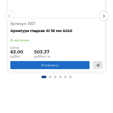
Артикул: 1057
А
Арматура гладкая А1 36 мм А240
А
В наличии
В
Цена:
Ц
63.00
503.37
руб/кг.
руб/пог. м.
р
В корзину