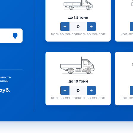
до 1.5 тонн
кол-во рейсов
имость
тавки
до 10 тонн
руб.
кол-во рейсов