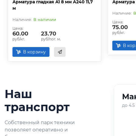
Арматура гладкая А1 8 мм А240 11,7
Арматура 
м
В
В наличии
Цена:
75.00
Цена:
60.00
23.70
руб/кг.
руб/кг.
руб/пог. м.
В кор
В корзину
Наш
Ман
01
/
05
транспорт
до 4.5
Оперативная доставка
Собственный парк техники
небольших партий
позволяет оперативно и
металлопроката по городу и