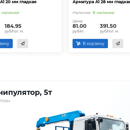
А1 20 мм гладкая
Арматура А1 28 мм гладка
 наличии
В наличии
Цена:
184.95
81.00
391.50
руб/пог. м.
руб/кг.
руб/пог. м.
зину
В корзину
ипулятор, 5т
 тонн