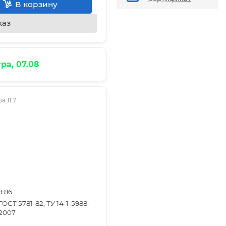
В корзину
каз
ра, 07.08
 11.7
9.86
ГОСТ 5781-82, ТУ 14-1-5988-
2007