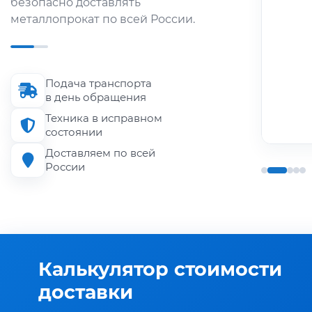
безопасно доставлять
области.
металлопрокат по всей России.
Длина кузова
до 6 м
Подача транспорта
Грузоподъёмность
в день обращения
до 1.5 т
Техника в исправном
состоянии
Доставляем по всей
России
Калькулятор стоимости
доставки