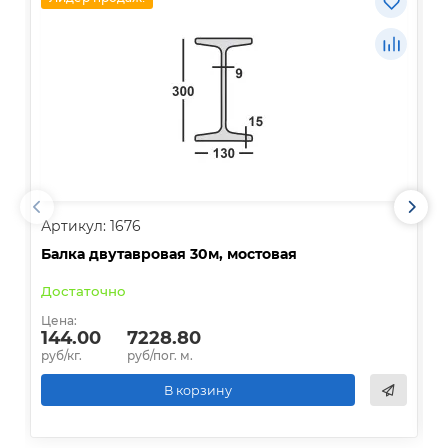
Артикул: 1676
А
Балка двутавровая 30м, мостовая
О
Достаточно
В
Цена:
Ц
144.00
7228.80
руб/кг.
руб/пог. м.
р
В корзину