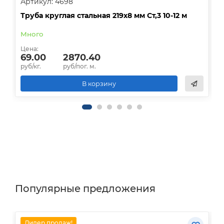
Артикул: 4698
А
Труба круглая стальная 219х8 мм Ст,3 10-12 м
Т
Много
Цена:
Ц
69.00
2870.40
руб/кг.
руб/пог. м.
р
В корзину
Популярные предложения
Лидер продаж!