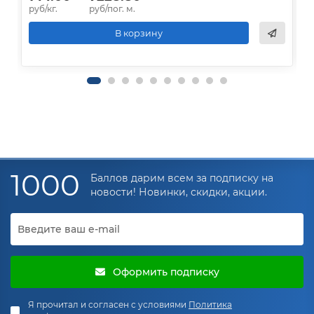
руб/кг.
руб/пог. м.
р
В корзину
1000
Баллов дарим всем за подписку на
новости! Новинки, скидки, акции.
Оформить подписку
Я прочитал и согласен с условиями
Политика