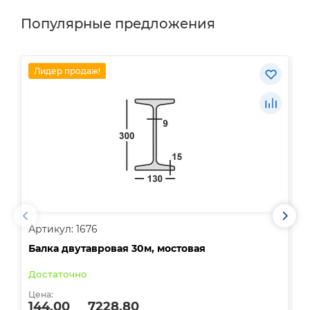
Популярные предложения
Лидер продаж!
Артикул: 1676
А
Балка двутавровая 30м, мостовая
О
Достаточно
В
Цена:
Ц
144.00
7228.80