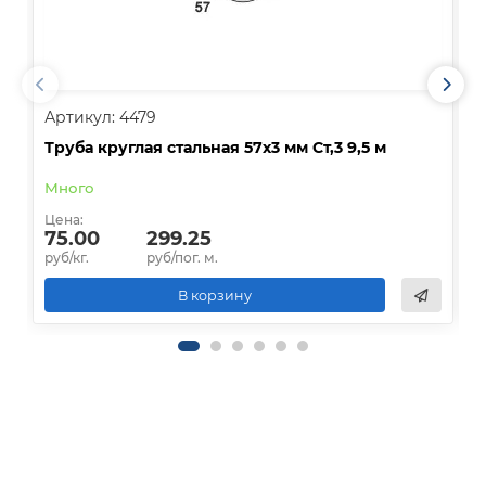
Артикул: 4479
А
Труба круглая стальная 57х3 мм Ст,3 9,5 м
Т
Много
Д
Цена:
Ц
75.00
299.25
руб/кг.
руб/пог. м.
р
В корзину