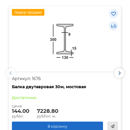
Лидер продаж!
Артикул: 1676
А
Балка двутавровая 30м, мостовая
О
Достаточно
В
Цена:
Ц
144.00
7228.80
руб/кг.
руб/пог. м.
р
В корзину