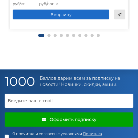
руб/кг.
руб/пог. м.
р
В корзину
1000
Баллов дарим всем за подписку на
новости! Новинки, скидки, акции.
Оформить подписку
Я прочитал и согласен с условиями
Политика