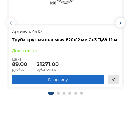
Артикул: 4910
А
Труба круглая стальная 820х12 мм Ст,3 11,89-12 м
Т
Достаточно
Д
Цена:
Ц
89.00
21271.00
руб/кг.
руб/пог. м.
р
В корзину