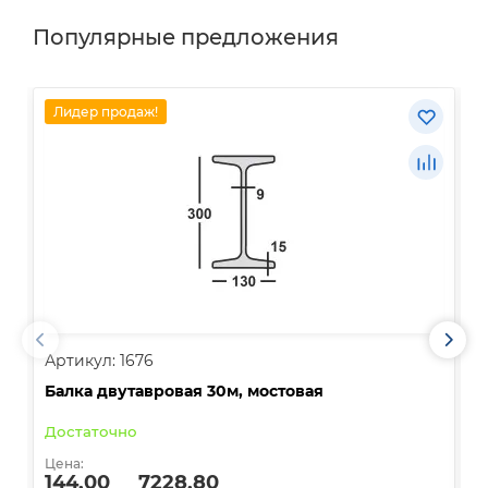
Популярные предложения
Лидер продаж!
Артикул: 1676
А
Балка двутавровая 30м, мостовая
О
Достаточно
В
Цена:
Ц
144.00
7228.80