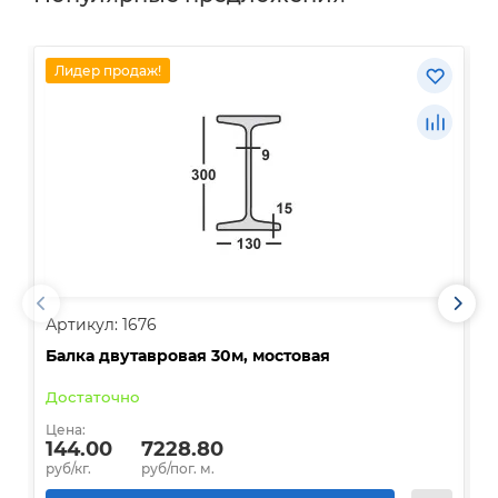
Лидер продаж!
Артикул: 1676
А
Балка двутавровая 30м, мостовая
О
Достаточно
В
Цена:
Ц
144.00
7228.80
руб/кг.
руб/пог. м.
р