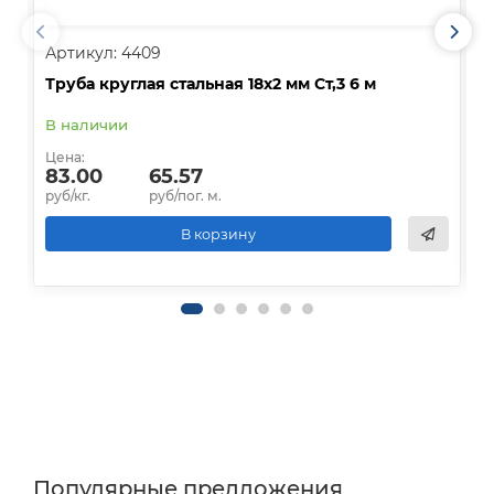
Артикул: 4409
А
Труба круглая стальная 18х2 мм Ст,3 6 м
Т
В наличии
Д
Цена:
Ц
83.00
65.57
руб/кг.
руб/пог. м.
р
В корзину
Популярные предложения