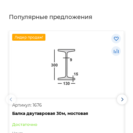
Популярные предложения
Лидер продаж!
Артикул: 1676
А
Балка двутавровая 30м, мостовая
О
Достаточно
В