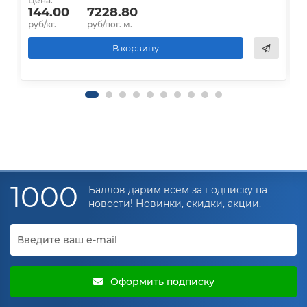
Цена:
Ц
144.00
7228.80
руб/кг.
руб/пог. м.
р
В корзину
1000
Баллов дарим всем за подписку на
новости! Новинки, скидки, акции.
Оформить подписку