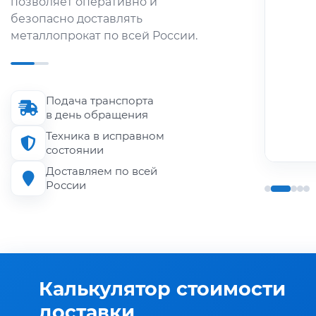
позволяет оперативно и
металлопроката по городу и
безопасно доставлять
области.
металлопрокат по всей России.
Длина кузова
до 6 м
Подача транспорта
Грузоподъёмность
в день обращения
до 1.5 т
Техника в исправном
состоянии
Доставляем по всей
России
Калькулятор стоимости
доставки