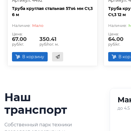
Артикул: 4492
Артикул: 
Труба круглая стальная 57х4 мм Ст,3
Труба кру
6 м
Ст,3 12 м
Мало
М
Цена:
Цена:
67.00
350.41
64.00
руб/кг.
руб/пог. м.
руб/кг.
В корзину
В кор
Наш
Ман
01
/
05
транспорт
до 4.5
Оперативная доставка
Собственный парк техники
небольших партий