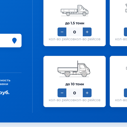
до 1.5 тонн
кол-во рейсов
имость
тавки
до 10 тонн
руб.
кол-во рейсов