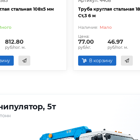
4583
Артикул: 4408
глая стальная 108х5 мм
Труба круглая стальная 18
Ст,3 6 м
ного
Мало
Цена:
812.80
77.00
46.97
руб/пог. м.
руб/кг.
руб/пог. м.
зину
В корзину
ипулятор, 5т
 тонн