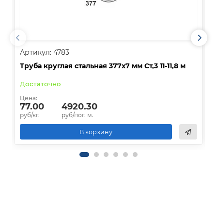
Артикул: 4783
А
Труба круглая стальная 377х7 мм Ст,3 11-11,8 м
Т
Достаточно
Цена:
Ц
77.00
4920.30
руб/кг.
руб/пог. м.
р
В корзину