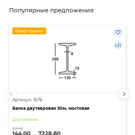
Популярные предложения
Лидер продаж!
Артикул: 1676
А
Балка двутавровая 30м, мостовая
О
Достаточно
В
Цена:
Ц
144.00
7228.80