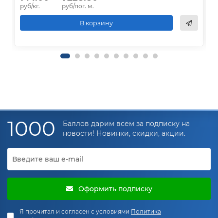
руб/кг.
руб/пог. м.
р
В корзину
1000
Баллов дарим всем за подписку на
новости! Новинки, скидки, акции.
Оформить подписку
Я прочитал и согласен с условиями
Политика