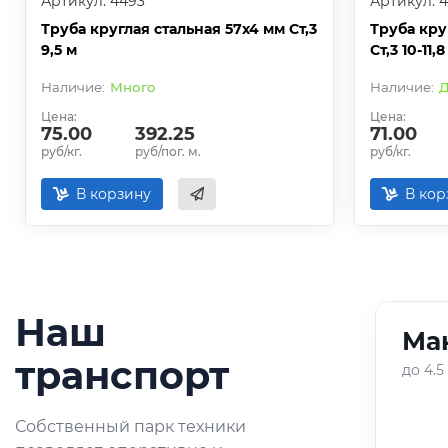
Артикул: 4493
Артикул: 4
Труба круглая стальная 57х4 мм Ст,3
Труба кру
9,5 м
Ст,3 10-11,8
Много
Д
Цена:
Цена:
75.00
392.25
71.00
руб/кг.
руб/пог. м.
руб/кг.
В корзину
В кор
Наш
Ман
01
/
05
транспорт
до 4.5
Оперативная доставка
Собственный парк техники
небольших партий