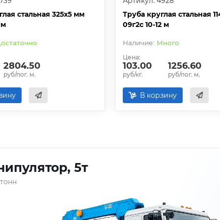
739
Артикул: 4928
глая стальная 325х5 мм
Труба круглая стальная 11
 м
09г2с 10-12 м
остаточно
Много
Цена:
2804.50
103.00
1256.60
руб/пог. м.
руб/кг.
руб/пог. м.
зину
В корзину
ипулятор, 5т
 тонн