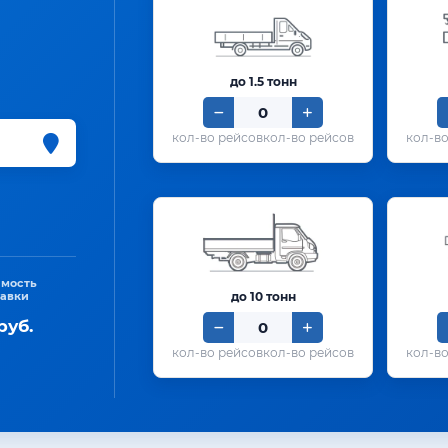
до 1.5 тонн
кол-во рейсов
имость
тавки
до 10 тонн
руб.
кол-во рейсов