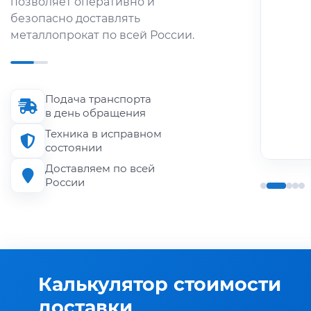
позволяет оперативно и
металлопроката по городу и
безопасно доставлять
области.
металлопрокат по всей России.
Длина кузова
до 6 м
Подача транспорта
Грузоподъёмность
в день обращения
до 1.5 т
Техника в исправном
состоянии
Доставляем по всей
России
Калькулятор стоимости
доставки