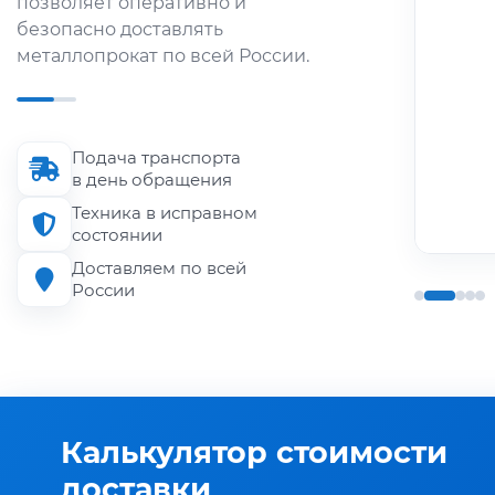
позволяет оперативно и
металлопроката по городу и
безопасно доставлять
области.
металлопрокат по всей России.
Длина кузова
до 6 м
Подача транспорта
Грузоподъёмность
в день обращения
до 1.5 т
Техника в исправном
состоянии
Доставляем по всей
России
Калькулятор стоимости
доставки