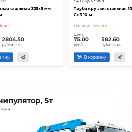
741
Артикул: 4564
глая стальная 325х5 мм
Труба круглая стальная 1
 м
Ст,3 10 м
Мало
Много
Цена:
2804.50
75.00
582.60
руб/пог. м.
руб/кг.
руб/пог. м.
зину
В корзину
ипулятор, 5т
 тонн