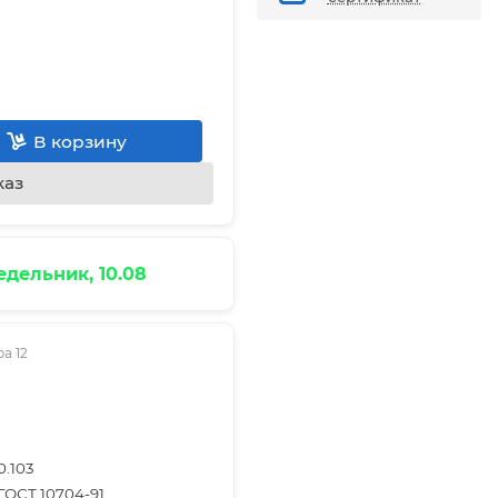
В корзину
каз
дельник, 10.08
а 12
0.103
ГОСТ 10704-91