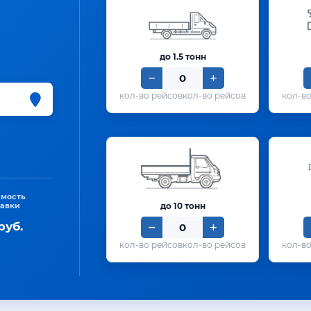
до 1.5 тонн
кол-во рейсов
имость
тавки
до 10 тонн
руб.
кол-во рейсов