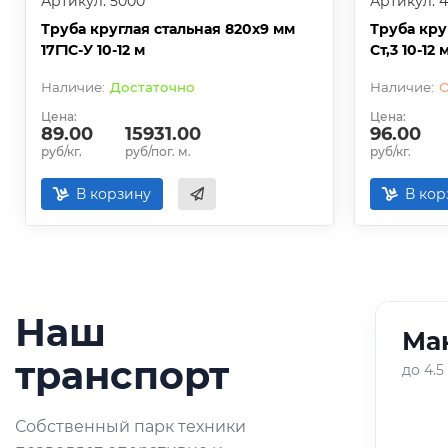
Артикул: 5000
Артикул: 
Труба круглая стальная 820х9 мм
Труба кру
17Г1С-У 10-12 м
Ст,3 10-12 
Достаточно
О
Цена:
Цена:
89.00
15931.00
96.00
руб/кг.
руб/пог. м.
руб/кг.
В корзину
В кор
Наш
Ман
01
/
05
транспорт
до 4.5
Оперативная доставка
Собственный парк техники
небольших партий