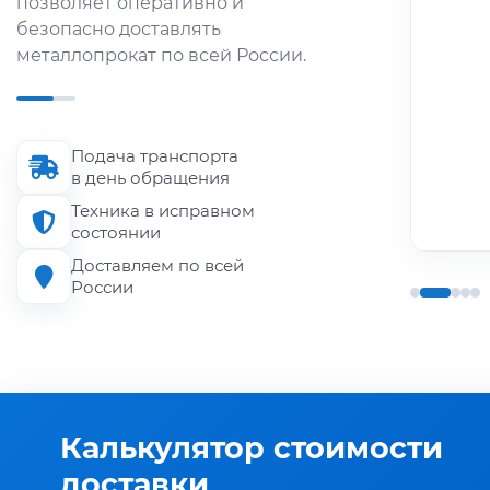
позволяет оперативно и
металлопроката по городу и
безопасно доставлять
области.
металлопрокат по всей России.
Длина кузова
до 6 м
Подача транспорта
Грузоподъёмность
в день обращения
до 1.5 т
Техника в исправном
состоянии
Доставляем по всей
России
Калькулятор стоимости
доставки