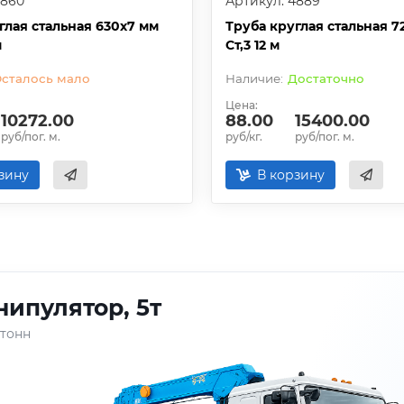
4860
Артикул: 4889
глая стальная 630х7 мм
Труба круглая стальная 7
м
Ст,3 12 м
сталось мало
Достаточно
Цена:
10272.00
88.00
15400.00
руб/пог. м.
руб/кг.
руб/пог. м.
зину
В корзину
ипулятор, 5т
 тонн