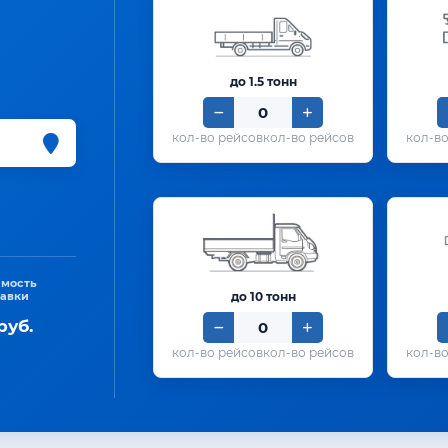
до 1.5 тонн
кол-во рейсов
имость
тавки
до 10 тонн
руб.
кол-во рейсов